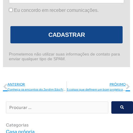
Eu concordo em receber comunicações.
CADASTRAR
Prometemos não utilizar suas informações de contato para
enviar qualquer tipo de SPAM.
Anterior
P
ANTERIOR
PRÓXIMO
Conheça os encantos do Jardim São Francisco!
5 coisas que definem um bom projeto arquitetônico!
Procurar
…
Categorias
Casa própria