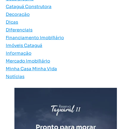
Cataguá Construtora
Decoração
Dicas
Diferenciais
Financiamento Imobiliário
Imóveis Cataguá
Informação
Mercado Imobiliário
Minha Casa Minha Vida
Notícias