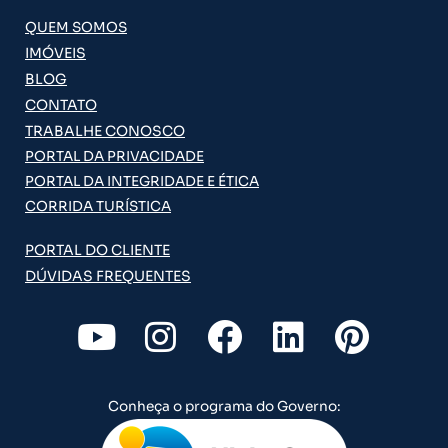
QUEM SOMOS
IMÓVEIS
BLOG
CONTATO
TRABALHE CONOSCO
PORTAL DA PRIVACIDADE
PORTAL DA INTEGRIDADE E ÉTICA
CORRIDA TURÍSTICA
PORTAL DO CLIENTE
DÚVIDAS FREQUENTES
Y
I
F
L
P
o
n
a
i
i
u
s
c
n
n
Conheça o programa do Governo:
t
t
e
k
t