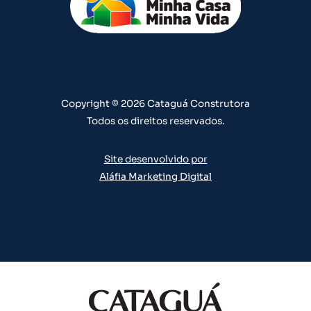
u
a
b
e
e
b
g
o
d
r
e
r
o
i
e
a
k
n
s
m
t
Copyright © 2026 Cataguá Construtora
Todos os direitos reservados.
Site desenvolvido por
Aláfia Marketing Digital