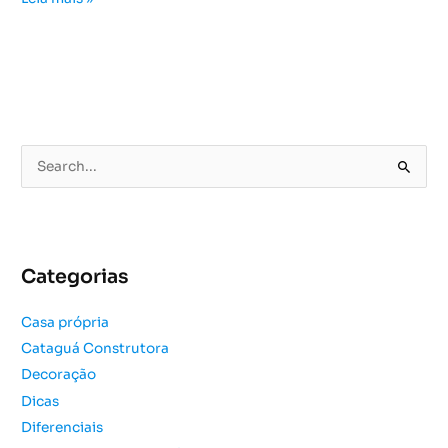
P
e
s
q
u
Categorias
i
s
Casa própria
a
Cataguá Construtora
r
Decoração
p
o
Dicas
r
Diferenciais
: