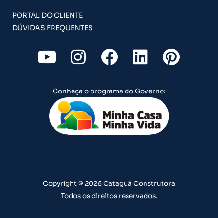
PORTAL DO CLIENTE
DÚVIDAS FREQUENTES
Y
I
F
L
P
o
n
a
i
i
u
s
c
n
n
Conheça o programa do Governo:
t
t
e
k
t
u
a
b
e
e
b
g
o
d
r
e
r
o
i
e
a
k
n
s
m
t
Copyright © 2026 Cataguá Construtora
Todos os direitos reservados.