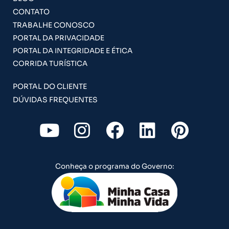
CONTATO
TRABALHE CONOSCO
PORTAL DA PRIVACIDADE
PORTAL DA INTEGRIDADE E ÉTICA
CORRIDA TURÍSTICA
PORTAL DO CLIENTE
DÚVIDAS FREQUENTES
Y
I
F
L
P
o
n
a
i
i
u
s
c
n
n
Conheça o programa do Governo:
t
t
e
k
t
u
a
b
e
e
b
g
o
d
r