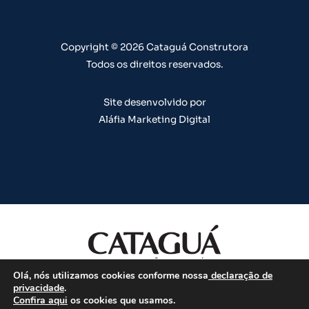
e
r
o
i
e
a
k
n
s
m
t
Copyright © 2026 Cataguá Construtora
Todos os direitos reservados.
Site desenvolvido por
Aláfia Marketing Digital
Olá, nós utilizamos cookies conforme nossa
declaração de
Todos os direitos reservados.
privacidade
.
Confira aqui
os cookies que usamos.