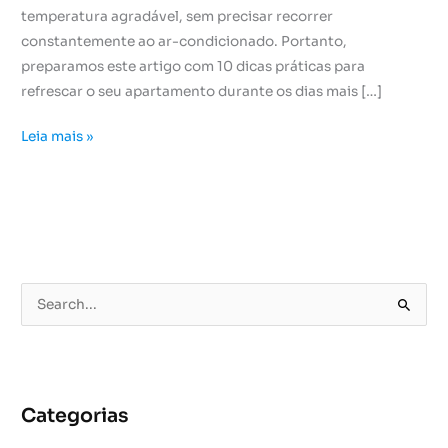
temperatura agradável, sem precisar recorrer
constantemente ao ar-condicionado. Portanto,
preparamos este artigo com 10 dicas práticas para
refrescar o seu apartamento durante os dias mais […]
Leia mais »
P
e
s
q
u
Categorias
i
s