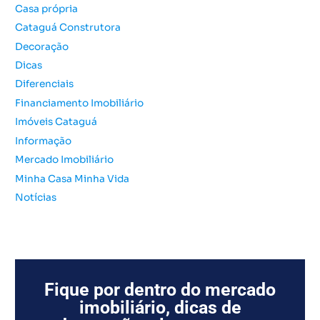
Casa própria
a
Cataguá Construtora
r
Decoração
p
o
Dicas
r
Diferenciais
:
Financiamento Imobiliário
Imóveis Cataguá
Informação
Mercado Imobiliário
Minha Casa Minha Vida
Notícias
Fique por dentro do mercado
imobiliário, dicas de