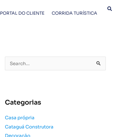
PORTAL DO CLIENTE
CORRIDA TURÍSTICA
P
e
s
q
u
Categorias
i
s
Casa própria
a
Cataguá Construtora
r
p
Decoração