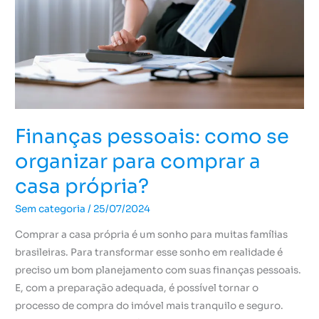
para
comprar
a
casa
própria?
Finanças pessoais: como se
organizar para comprar a
casa própria?
Sem categoria
/
25/07/2024
Comprar a casa própria é um sonho para muitas famílias
brasileiras. Para transformar esse sonho em realidade é
preciso um bom planejamento com suas finanças pessoais.
E, com a preparação adequada, é possível tornar o
processo de compra do imóvel mais tranquilo e seguro.