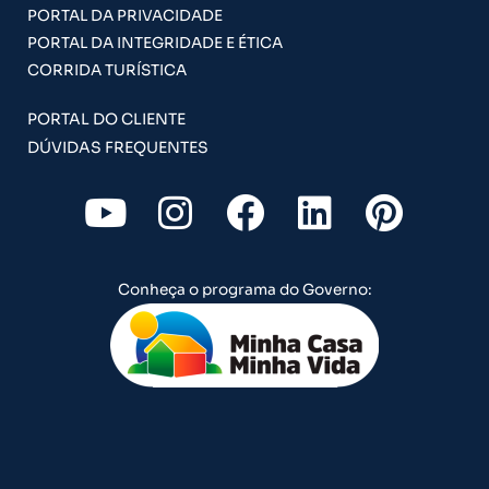
PORTAL DA PRIVACIDADE
PORTAL DA INTEGRIDADE E ÉTICA
CORRIDA TURÍSTICA
PORTAL DO CLIENTE
DÚVIDAS FREQUENTES
Y
I
F
L
P
o
n
a
i
i
u
s
c
n
n
Conheça o programa do Governo:
t
t
e
k
t
u
a
b
e
e
b
g
o
d
r
e
r
o
i
e
a
k
n
s