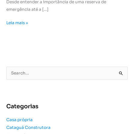
Desde entender a importância de uma reserva de
emergência até a […]
Leia mais »
P
e
s
q
u
Categorias
i
s
Casa própria
a
Cataguá Construtora
r