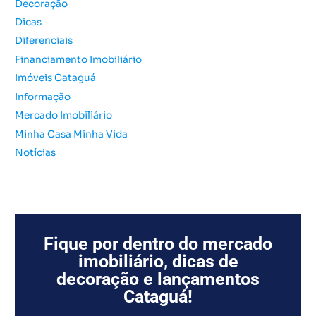
Decoração
p
o
Dicas
r
Diferenciais
:
Financiamento Imobiliário
Imóveis Cataguá
Informação
Mercado Imobiliário
Minha Casa Minha Vida
Notícias
Fique por dentro do mercado
imobiliário, dicas de
decoração e lançamentos
Cataguá!