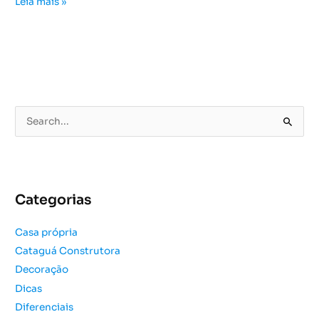
Leia mais »
P
e
s
q
u
Categorias
i
s
Casa própria
a
Cataguá Construtora
r
Decoração
p
o
Dicas
r
Diferenciais