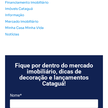
:
Financiamento Imobiliário
Imóveis Cataguá
Informação
Mercado Imobiliário
Minha Casa Minha Vida
Notícias
Fique por dentro do mercado
imobiliário, dicas de
decoração e lançamentos
Cataguá!
Nome*