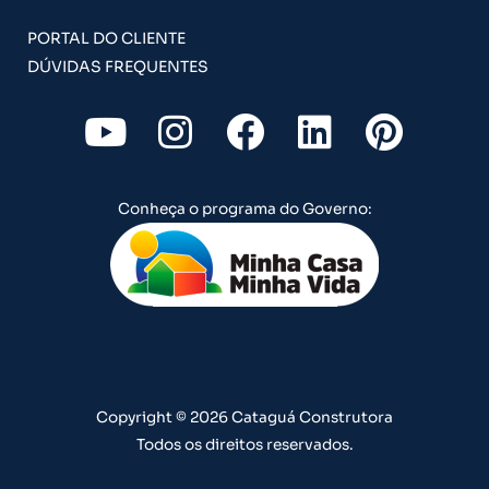
PORTAL DO CLIENTE
DÚVIDAS FREQUENTES
Y
I
F
L
P
o
n
a
i
i
u
s
c
n
n
Conheça o programa do Governo:
t
t
e
k
t
u
a
b
e
e
b
g
o
d
r
e
r
o
i
e
a
k
n
s
m
t
Copyright © 2026 Cataguá Construtora
Todos os direitos reservados.