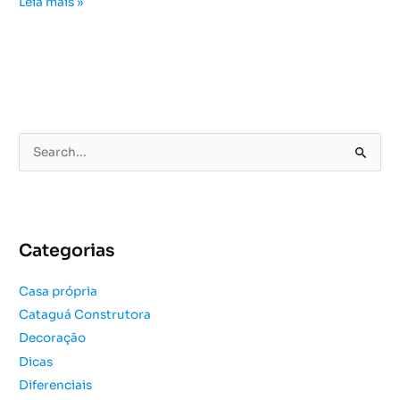
Leia mais »
P
e
s
q
u
Categorias
i
s
Casa própria
a
Cataguá Construtora
r
Decoração
p
o
Dicas
r
Diferenciais