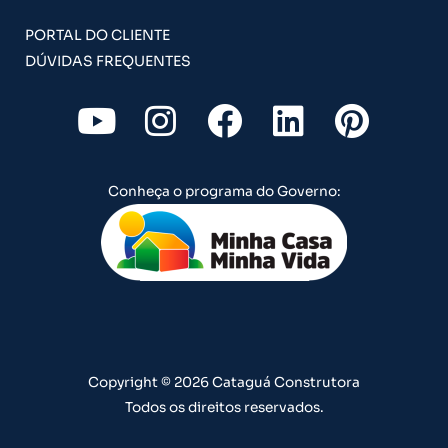
PORTAL DO CLIENTE
DÚVIDAS FREQUENTES
Y
I
F
L
P
o
n
a
i
i
u
s
c
n
n
Conheça o programa do Governo:
t
t
e
k
t
u
a
b
e
e
b
g
o
d
r
e
r
o
i
e
a
k
n
s
m
t
Copyright © 2026 Cataguá Construtora
Todos os direitos reservados.