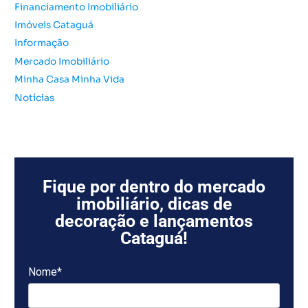
:
Financiamento Imobiliário
Imóveis Cataguá
Informação
Mercado Imobiliário
Minha Casa Minha Vida
Notícias
Fique por dentro do mercado
imobiliário, dicas de
decoração e lançamentos
Cataguá!
Nome*