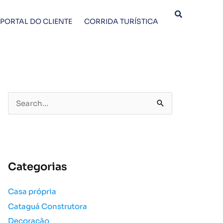
PORTAL DO CLIENTE
CORRIDA TURÍSTICA
P
e
s
q
u
Categorias
i
s
Casa própria
a
Cataguá Construtora
r
p
Decoração