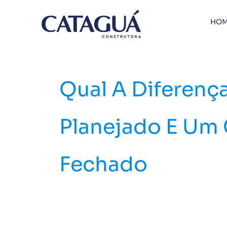
Ir
para
HOM
o
conteúdo
Qual A Diferenç
Planejado E Um
Fechado