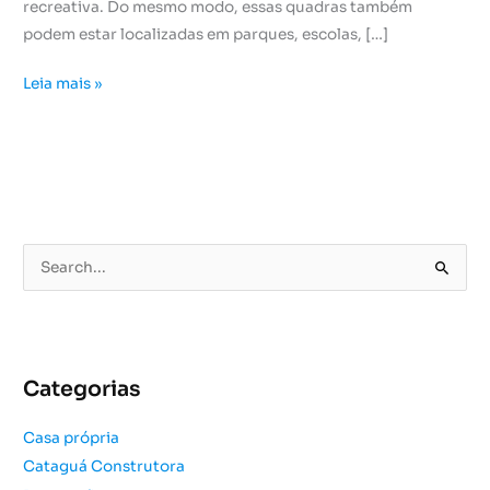
recreativa. Do mesmo modo, essas quadras também
podem estar localizadas em parques, escolas, […]
Leia mais »
P
e
s
q
u
Categorias
i
s
Casa própria
a
Cataguá Construtora
r