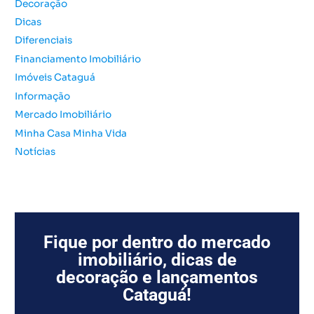
Decoração
p
o
Dicas
r
Diferenciais
:
Financiamento Imobiliário
Imóveis Cataguá
Informação
Mercado Imobiliário
Minha Casa Minha Vida
Notícias
Fique por dentro do mercado
imobiliário, dicas de
decoração e lançamentos
Cataguá!