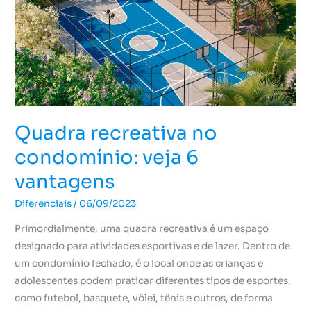
6
vantagens
Quadra recreativa no
condomínio: veja 6
vantagens
Diferenciais
/
06/09/2023
Primordialmente, uma quadra recreativa é um espaço
designado para atividades esportivas e de lazer. Dentro de
um condomínio fechado, é o local onde as crianças e
adolescentes podem praticar diferentes tipos de esportes,
como futebol, basquete, vôlei, tênis e outros, de forma