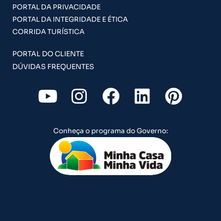
PORTAL DA PRIVACIDADE
PORTAL DA INTEGRIDADE E ÉTICA
CORRIDA TURÍSTICA
PORTAL DO CLIENTE
DÚVIDAS FREQUENTES
Y
I
F
L
P
o
n
a
i
i
u
s
c
n
n
Conheça o programa do Governo:
t
t
e
k
t
u
a
b
e
e
b
g
o
d
r
e
r
o
i
e
a
k
n
s