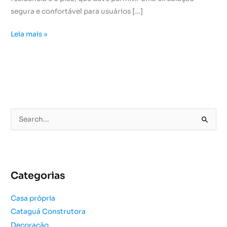
segura e confortável para usuários […]
Leia mais »
P
e
s
q
u
Categorias
i
s
Casa própria
a
Cataguá Construtora
r
Decoração
p