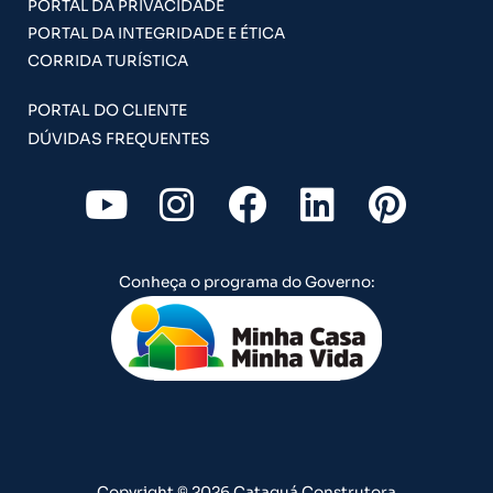
PORTAL DA PRIVACIDADE
PORTAL DA INTEGRIDADE E ÉTICA
CORRIDA TURÍSTICA
PORTAL DO CLIENTE
DÚVIDAS FREQUENTES
Y
I
F
L
P
o
n
a
i
i
u
s
c
n
n
Conheça o programa do Governo:
t
t
e
k
t
u
a
b
e
e
b
g
o
d
r
e
r
o
i
e
a
k
n
s
Copyright © 2026 Cataguá Construtora