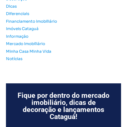
o
Dicas
r
Diferenciais
:
Financiamento Imobiliário
Imóveis Cataguá
Informação
Mercado Imobiliário
Minha Casa Minha Vida
Notícias
Fique por dentro do mercado
imobiliário, dicas de
decoração e lançamentos
Cataguá!