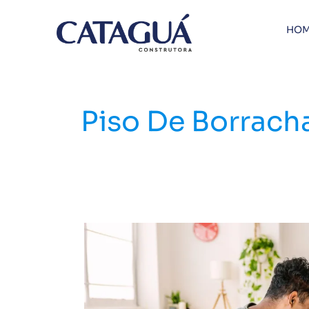
Ir
para
HOM
o
conteúdo
Piso De Borrach
Acessibilidade:
4
melhores
pisos
para