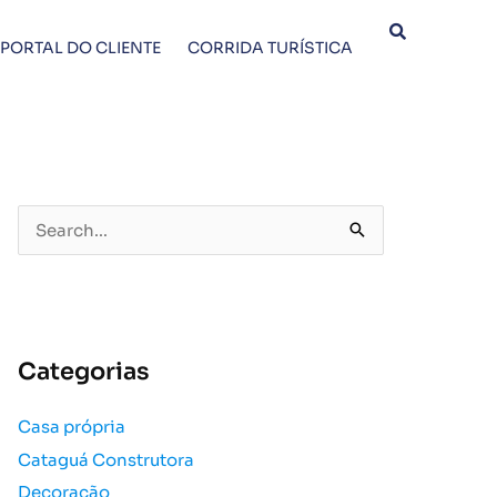
PORTAL DO CLIENTE
CORRIDA TURÍSTICA
P
e
s
q
u
Categorias
i
s
Casa própria
a
Cataguá Construtora
r
p
Decoração