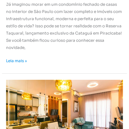
Já imaginou morar em um condomínio fechado de casas
no interior de São Paulo com lazer completo e imóveis com
infraestrutura funcional, moderna e perfeita para o seu
estilo de vida? Isso pode se tornar realidade com o Reserva
Taquaral, lançamento exclusivo da Cataguá em Piracicaba!
Se você também ficou curioso para conhecer essa
novidade,
Leia mais »
Imóveis
em
Piracicaba:
conheça
os
encantos
do