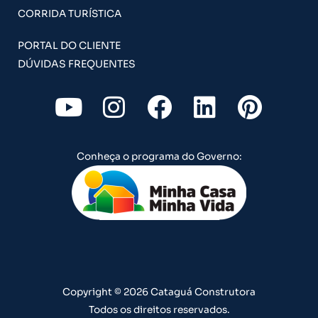
CORRIDA TURÍSTICA
PORTAL DO CLIENTE
DÚVIDAS FREQUENTES
Y
I
F
L
P
o
n
a
i
i
u
s
c
n
n
Conheça o programa do Governo:
t
t
e
k
t
u
a
b
e
e
b
g
o
d
r
e
r
o
i
e
a
k
n
s
m
t
Copyright © 2026 Cataguá Construtora
Todos os direitos reservados.