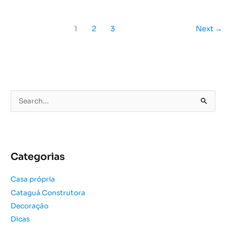
1
2
3
Next
→
P
e
s
q
u
Categorias
i
s
Casa própria
a
Cataguá Construtora
r
Decoração
p
o
Dicas