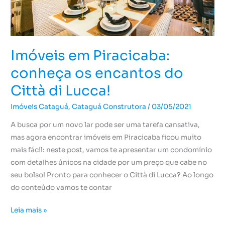
Città
di
Lucca!
Imóveis em Piracicaba:
conheça os encantos do
Città di Lucca!
Imóveis Cataguá
,
Cataguá Construtora
/
03/05/2021
A busca por um novo lar pode ser uma tarefa cansativa,
mas agora encontrar imóveis em Piracicaba ficou muito
mais fácil: neste post, vamos te apresentar um condomínio
com detalhes únicos na cidade por um preço que cabe no
seu bolso! Pronto para conhecer o Città di Lucca? Ao longo
do conteúdo vamos te contar
Leia mais »