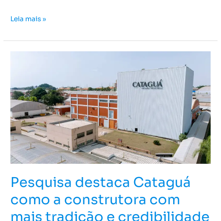
Leia mais »
Pesquisa
destaca
Cataguá
como
a
construtora
com
mais
tradição
e
Pesquisa destaca Cataguá
credibilidade
em
como a construtora com
Piracicaba
mais tradição e credibilidade