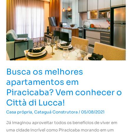
apartamentos
em
Piracicaba?
Vem
conhecer
o
Città
di
Lucca!
Busca os melhores
apartamentos em
Piracicaba? Vem conhecer o
Città di Lucca!
Casa própria
,
Cataguá Construtora
/
05/08/2021
Já imaginou aproveitar todos os benefícios de viver em
uma cidade incrível como Piracicaba morando em um