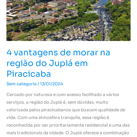
na
região
do
Jupiá
em
Piracicaba
4 vantagens de morar na
região do Jupiá em
Piracicaba
Sem categoria
/
13/01/2024
Cercado por natureza e com acesso facilitado a vários
serviços, a região do Jupiá é, sem dúvidas, muito
valorizada pelos piracicabanos que buscam qualidade de
vida. Com uma atmosfera tranquila, essa região é
reconhecida por ser prioritariamente residencial e uma das
mais tradicionais da cidade. O Jupiá oferece a combinação