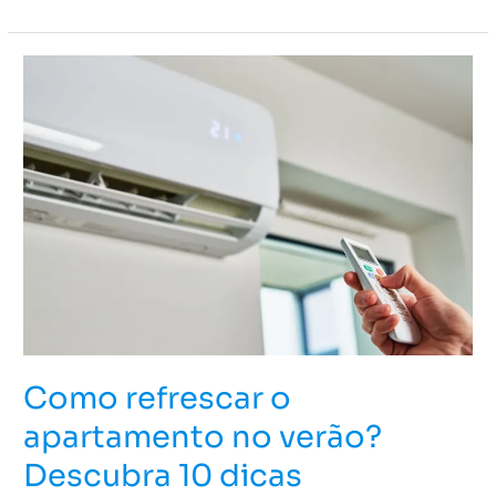
Como
refrescar
o
apartamento
no
verão?
Descubra
10
dicas
essenciais!
Como refrescar o
apartamento no verão?
Descubra 10 dicas