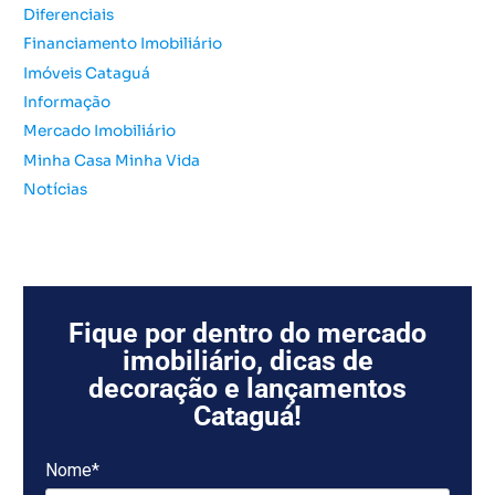
r
Diferenciais
:
Financiamento Imobiliário
Imóveis Cataguá
Informação
Mercado Imobiliário
Minha Casa Minha Vida
Notícias
Fique por dentro do mercado
imobiliário, dicas de
decoração e lançamentos
Cataguá!
Nome*