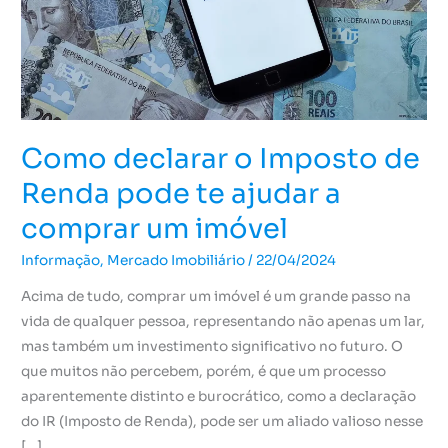
te
ajudar
a
comprar
um
imóvel
Como declarar o Imposto de
Renda pode te ajudar a
comprar um imóvel
Informação
,
Mercado Imobiliário
/
22/04/2024
Acima de tudo, comprar um imóvel é um grande passo na
vida de qualquer pessoa, representando não apenas um lar,
mas também um investimento significativo no futuro. O
que muitos não percebem, porém, é que um processo
aparentemente distinto e burocrático, como a declaração
do IR (Imposto de Renda), pode ser um aliado valioso nesse
[…]