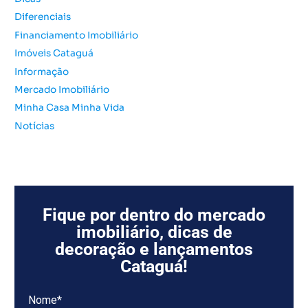
r
Diferenciais
:
Financiamento Imobiliário
Imóveis Cataguá
Informação
Mercado Imobiliário
Minha Casa Minha Vida
Notícias
Fique por dentro do mercado
imobiliário, dicas de
decoração e lançamentos
Cataguá!
Nome*