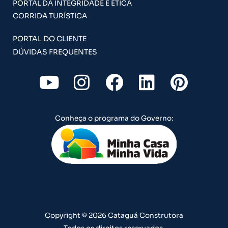
PORTAL DA INTEGRIDADE E ÉTICA
CORRIDA TURÍSTICA
PORTAL DO CLIENTE
DÚVIDAS FREQUENTES
Y
I
F
L
P
o
n
a
i
i
u
s
c
n
n
Conheça o programa do Governo:
t
t
e
k
t
u
a
b
e
e
b
g
o
d
r
e
r
o
i
e
a
k
n
s
m
t
Copyright © 2026 Cataguá Construtora