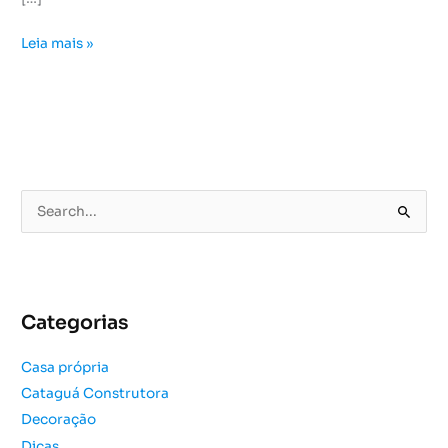
Leia mais »
P
e
s
q
u
Categorias
i
s
Casa própria
a
Cataguá Construtora
r
Decoração
p
o
Dicas