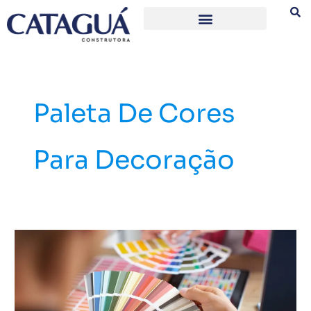
Ir
para
o
conteúdo
Paleta De Cores
Para Decoração
Saiba
como
escolher
a
paleta