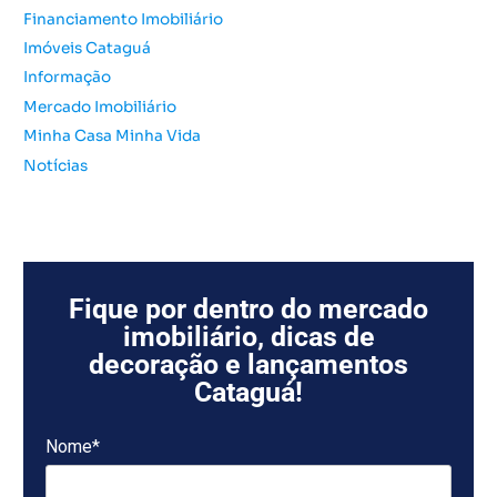
:
Financiamento Imobiliário
Imóveis Cataguá
Informação
Mercado Imobiliário
Minha Casa Minha Vida
Notícias
Fique por dentro do mercado
imobiliário, dicas de
decoração e lançamentos
Cataguá!
Nome*