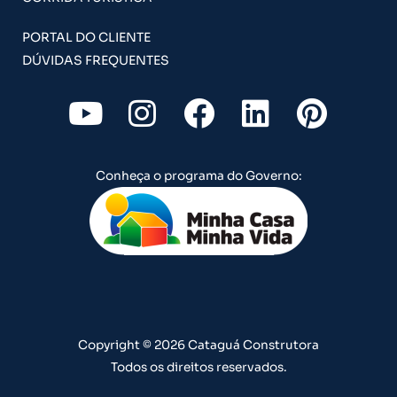
PORTAL DO CLIENTE
DÚVIDAS FREQUENTES
Y
I
F
L
P
o
n
a
i
i
u
s
c
n
n
Conheça o programa do Governo:
t
t
e
k
t
u
a
b
e
e
b
g
o
d
r
e
r
o
i
e
a
k
n
s
m
t
Copyright © 2026 Cataguá Construtora
Todos os direitos reservados.