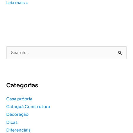
Leia mais »
P
e
s
q
u
Categorias
i
s
Casa própria
a
Cataguá Construtora
r
Decoração
p
o
Dicas
r
Diferenciais