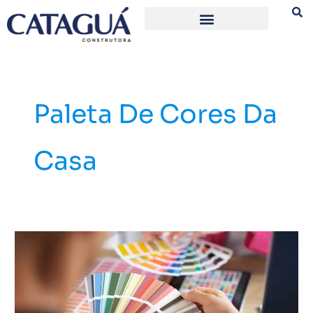
Ir
para
o
conteúdo
Paleta De Cores Da
Casa
Saiba
como
escolher
a
paleta