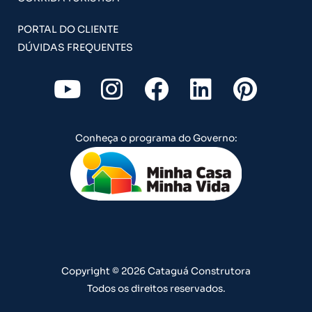
PORTAL DO CLIENTE
DÚVIDAS FREQUENTES
Y
I
F
L
P
o
n
a
i
i
u
s
c
n
n
Conheça o programa do Governo:
t
t
e
k
t
u
a
b
e
e
b
g
o
d
r
e
r
o
i
e
a
k
n
s
m
t
Copyright © 2026 Cataguá Construtora
Todos os direitos reservados.