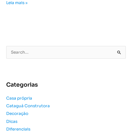
Leia mais »
P
e
s
q
u
Categorias
i
s
Casa própria
a
Cataguá Construtora
r
Decoração
p
o
Dicas
r
Diferenciais