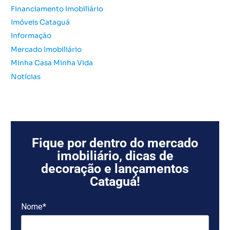
:
Financiamento Imobiliário
Imóveis Cataguá
Informação
Mercado Imobiliário
Minha Casa Minha Vida
Notícias
Fique por dentro do mercado
imobiliário, dicas de
decoração e lançamentos
Cataguá!
Nome*