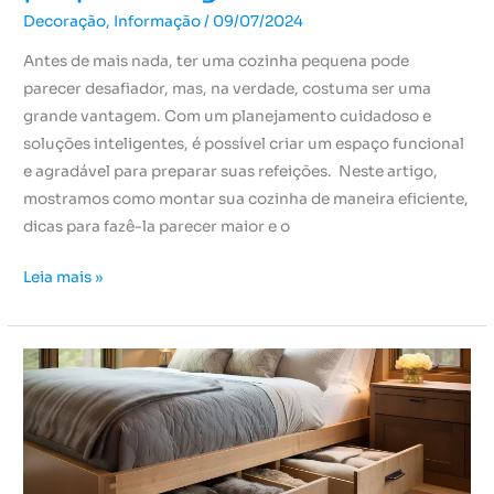
Decoração
,
Informação
/
09/07/2024
Antes de mais nada, ter uma cozinha pequena pode
parecer desafiador, mas, na verdade, costuma ser uma
grande vantagem. Com um planejamento cuidadoso e
soluções inteligentes, é possível criar um espaço funcional
e agradável para preparar suas refeições. Neste artigo,
mostramos como montar sua cozinha de maneira eficiente,
dicas para fazê-la parecer maior e o
Leia mais »
Tudo
que
você
precisa
saber