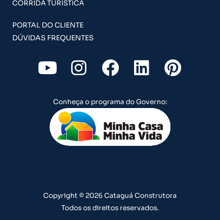
CORRIDA TURÍSTICA
PORTAL DO CLIENTE
DÚVIDAS FREQUENTES
Y
I
F
L
P
o
n
a
i
i
u
s
c
n
n
Conheça o programa do Governo:
t
t
e
k
t
u
a
b
e
e
b
g
o
d
r
e
r
o
i
e
a
k
n
s
m
t
Copyright © 2026 Cataguá Construtora
Todos os direitos reservados.