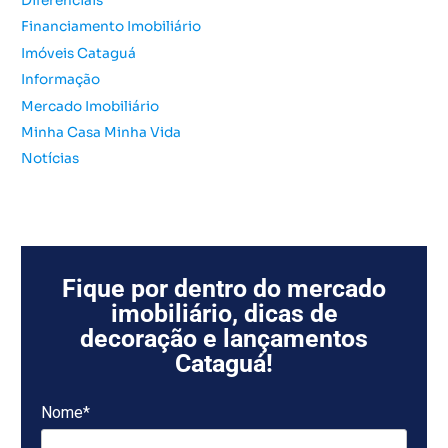
Diferenciais
:
Financiamento Imobiliário
Imóveis Cataguá
Informação
Mercado Imobiliário
Minha Casa Minha Vida
Notícias
Fique por dentro do mercado
imobiliário, dicas de
decoração e lançamentos
Cataguá!
Nome*