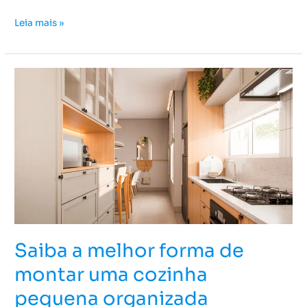
Leia mais »
Saiba
a
melhor
forma
de
montar
uma
cozinha
pequena
organizada
Saiba a melhor forma de
montar uma cozinha
pequena organizada