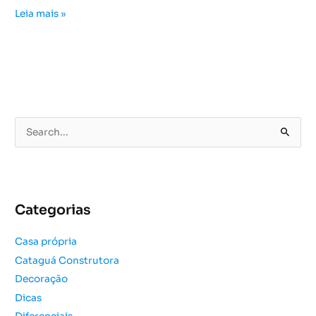
Leia mais »
P
e
s
q
u
Categorias
i
s
Casa própria
a
Cataguá Construtora
r
Decoração
p
o
Dicas
r