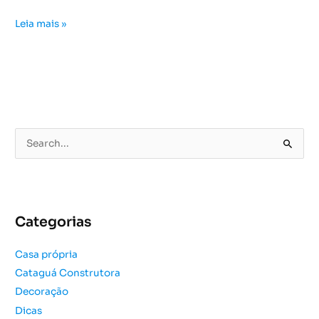
Leia mais »
P
e
s
q
u
Categorias
i
s
Casa própria
a
Cataguá Construtora
r
Decoração
p
o
Dicas