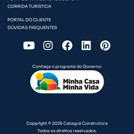
CORRIDA TURÍSTICA
PORTAL DO CLIENTE
DÚVIDAS FREQUENTES
Y
I
F
L
P
o
n
a
i
i
u
s
c
n
n
Conheça o programa do Governo:
t
t
e
k
t
u
a
b
e
e
b
g
o
d
r
e
r
o
i
e
a
k
n
s
m
t
Copyright © 2026 Cataguá Construtora
Todos os direitos reservados.