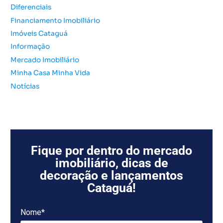
r
Diferenciais
:
Financiamento Imobiliário
Imóveis Cataguá
Informação
Mercado Imobiliário
Minha Casa Minha Vida
Notícias
Fique por dentro do mercado
imobiliário, dicas de
decoração e lançamentos
Cataguá!
Nome*