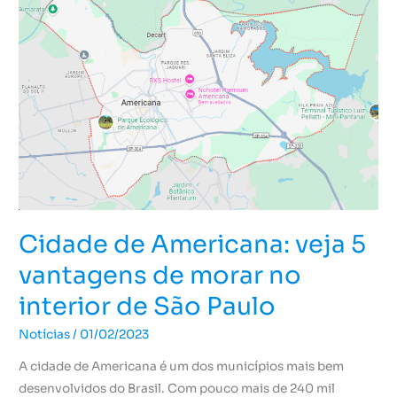
Americana:
veja
5
vantagens
de
morar
no
interior
de
São
Paulo
Cidade de Americana: veja 5
vantagens de morar no
interior de São Paulo
Notícias
/
01/02/2023
A cidade de Americana é um dos municípios mais bem
desenvolvidos do Brasil. Com pouco mais de 240 mil