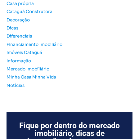
Casa própria
a
Cataguá Construtora
r
Decoração
p
o
Dicas
r
Diferenciais
:
Financiamento Imobiliário
Imóveis Cataguá
Informação
Mercado Imobiliário
Minha Casa Minha Vida
Notícias
Fique por dentro do mercado
imobiliário, dicas de