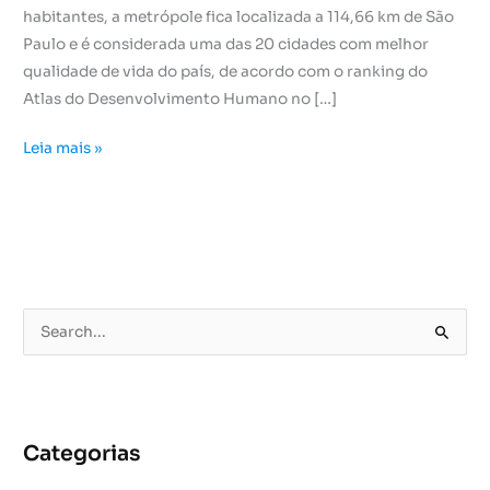
habitantes, a metrópole fica localizada a 114,66 km de São
Paulo e é considerada uma das 20 cidades com melhor
qualidade de vida do país, de acordo com o ranking do
Atlas do Desenvolvimento Humano no […]
Leia mais »
P
e
s
q
u
Categorias
i
s