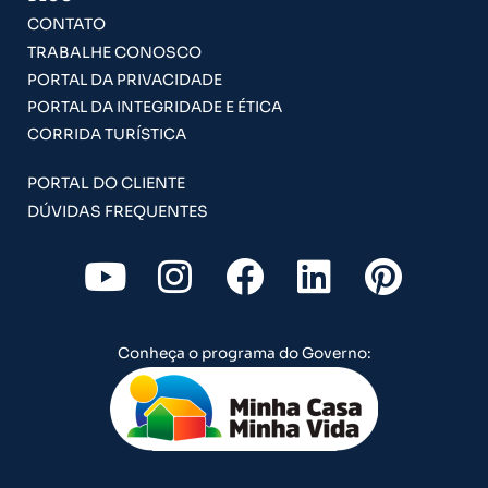
CONTATO
TRABALHE CONOSCO
PORTAL DA PRIVACIDADE
PORTAL DA INTEGRIDADE E ÉTICA
CORRIDA TURÍSTICA
PORTAL DO CLIENTE
DÚVIDAS FREQUENTES
Y
I
F
L
P
o
n
a
i
i
u
s
c
n
n
Conheça o programa do Governo:
t
t
e
k
t
u
a
b
e
e
b
g
o
d
r