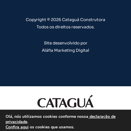
e
r
o
i
e
a
k
n
s
m
t
Copyright © 2026 Cataguá Construtora
Todos os direitos reservados.
Site desenvolvido por
Aláfia Marketing Digital
Olá, nós utilizamos cookies conforme nossa
declaração de
Todos os direitos reservados.
privacidade
.
Confira aqui
os cookies que usamos.