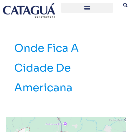
Ir
para
o
conteúdo
Onde Fica A
Cidade De
Americana
Cidade
de