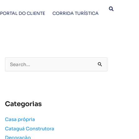
PORTAL DO CLIENTE
CORRIDA TURÍSTICA
P
e
s
q
u
Categorias
i
s
Casa própria
a
Cataguá Construtora
r
p
Decoração