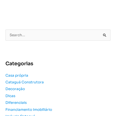
P
e
s
q
u
Categorias
i
s
Casa própria
a
Cataguá Construtora
r
Decoração
p
o
Dicas
r
Diferenciais
:
Financiamento Imobiliário