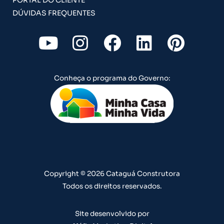
DÚVIDAS FREQUENTES
Y
I
F
L
P
o
n
a
i
i
u
s
c
n
n
Conheça o programa do Governo:
t
t
e
k
t
u
a
b
e
e
b
g
o
d
r
e
r
o
i
e
a
k
n
s
m
t
Copyright © 2026 Cataguá Construtora
Todos os direitos reservados.
Site desenvolvido por