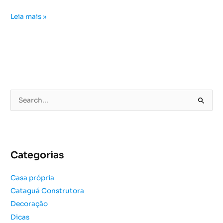
Leia mais »
P
e
s
q
u
Categorias
i
s
Casa própria
a
Cataguá Construtora
r
Decoração
p
o
Dicas