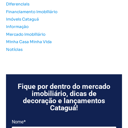
r
Diferenciais
:
Financiamento Imobiliário
Imóveis Cataguá
Informação
Mercado Imobiliário
Minha Casa Minha Vida
Notícias
Fique por dentro do mercado
imobiliário, dicas de
decoração e lançamentos
Cataguá!
Nome*