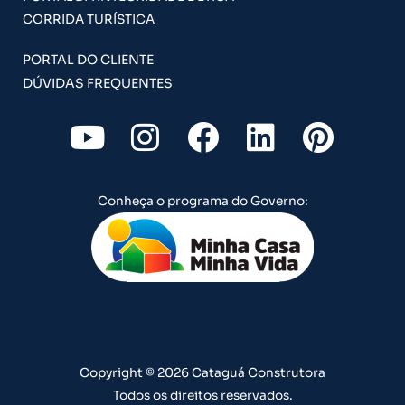
CORRIDA TURÍSTICA
PORTAL DO CLIENTE
DÚVIDAS FREQUENTES
Y
I
F
L
P
o
n
a
i
i
u
s
c
n
n
Conheça o programa do Governo:
t
t
e
k
t
u
a
b
e
e
b
g
o
d
r
e
r
o
i
e
a
k
n
s
m
t
Copyright © 2026 Cataguá Construtora
Todos os direitos reservados.