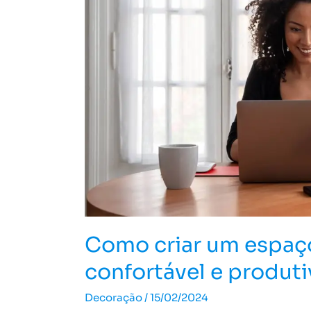
trabalho
confortável
e
produtivo
para
o
home
office
Como criar um espaço
confortável e produti
Decoração
/
15/02/2024