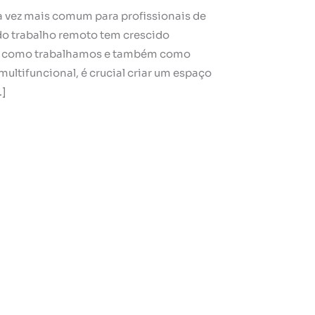
a vez mais comum para profissionais de
 do trabalho remoto tem crescido
o como trabalhamos e também como
ultifuncional, é crucial criar um espaço
…]