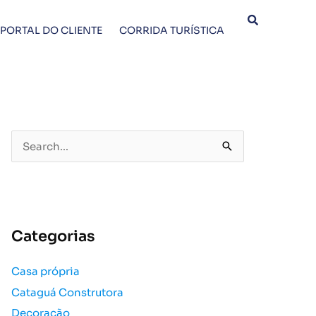
PORTAL DO CLIENTE
CORRIDA TURÍSTICA
P
e
s
q
u
Categorias
i
s
Casa própria
a
Cataguá Construtora
r
p
Decoração