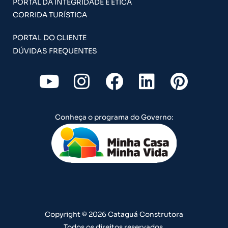
PORTAL DA INTEGRIDADE E ÉTICA
CORRIDA TURÍSTICA
PORTAL DO CLIENTE
DÚVIDAS FREQUENTES
Y
I
F
L
P
o
n
a
i
i
u
s
c
n
n
Conheça o programa do Governo:
t
t
e
k
t
u
a
b
e
e
b
g
o
d
r
e
r
o
i
e
a
k
n
s
m
t
Copyright © 2026 Cataguá Construtora
Todos os direitos reservados.