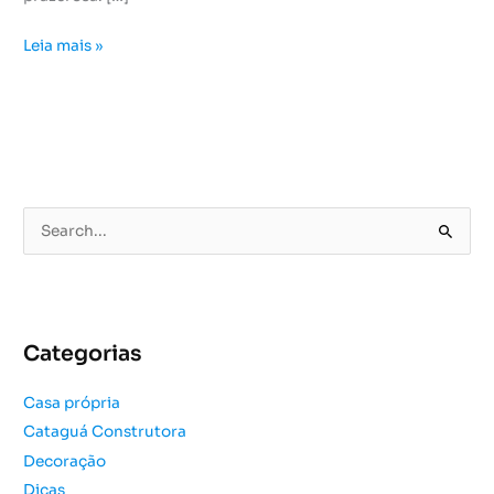
Leia mais »
P
e
s
q
u
Categorias
i
s
Casa própria
a
Cataguá Construtora
r
Decoração
p
o
Dicas