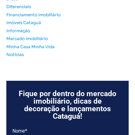
r
Diferenciais
:
Financiamento Imobiliário
Imóveis Cataguá
Informação
Mercado Imobiliário
Minha Casa Minha Vida
Notícias
Fique por dentro do mercado
imobiliário, dicas de
decoração e lançamentos
Cataguá!
Nome*