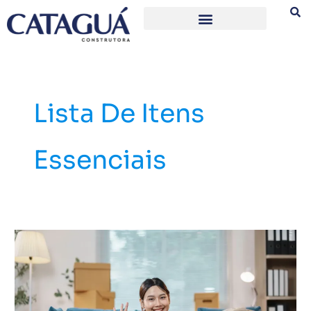
Ir
para
o
conteúdo
Lista De Itens
Essenciais
Como
se
planejar
para
morar