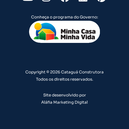
o
n
a
i
i
u
s
c
n
n
Conheça o programa do Governo:
t
t
e
k
t
u
a
b
e
e
b
g
o
d
r
e
r
o
i
e
a
k
n
s
m
t
Copyright © 2026 Cataguá Construtora
Todos os direitos reservados.
Site desenvolvido por
Aláfia Marketing Digital