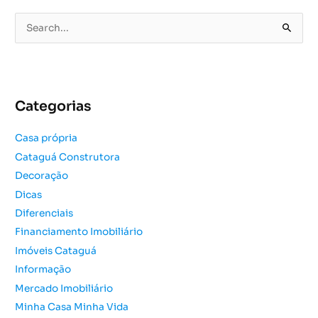
P
e
s
q
u
Categorias
i
s
Casa própria
a
Cataguá Construtora
r
Decoração
p
o
Dicas
r
Diferenciais
:
Financiamento Imobiliário
Imóveis Cataguá
Informação
Mercado Imobiliário
Minha Casa Minha Vida