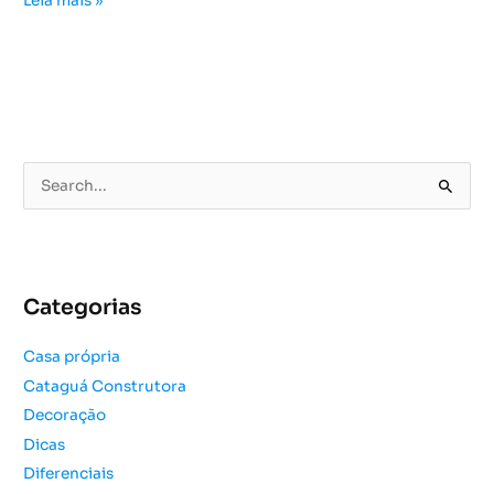
Leia mais »
P
e
s
q
u
Categorias
i
s
Casa própria
a
Cataguá Construtora
r
Decoração
p
o
Dicas
r
Diferenciais
: