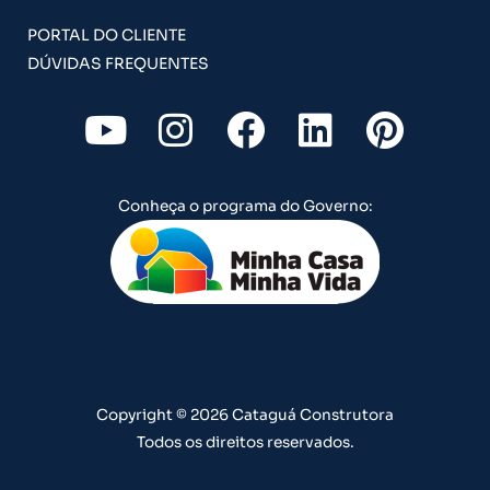
PORTAL DO CLIENTE
DÚVIDAS FREQUENTES
Y
I
F
L
P
o
n
a
i
i
u
s
c
n
n
Conheça o programa do Governo:
t
t
e
k
t
u
a
b
e
e
b
g
o
d
r
e
r
o
i
e
a
k
n
s
m
t
Copyright © 2026 Cataguá Construtora
Todos os direitos reservados.