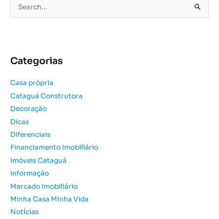
P
e
s
q
u
Categorias
i
s
Casa própria
a
Cataguá Construtora
r
Decoração
p
o
Dicas
r
Diferenciais
:
Financiamento Imobiliário
Imóveis Cataguá
Informação
Mercado Imobiliário
Minha Casa Minha Vida
Notícias