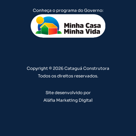
u
s
c
n
n
Conheça o programa do Governo:
t
t
e
k
t
u
a
b
e
e
b
g
o
d
r
e
r
o
i
e
a
k
n
s
m
t
Copyright © 2026 Cataguá Construtora
Todos os direitos reservados.
Site desenvolvido por
Aláfia Marketing Digital