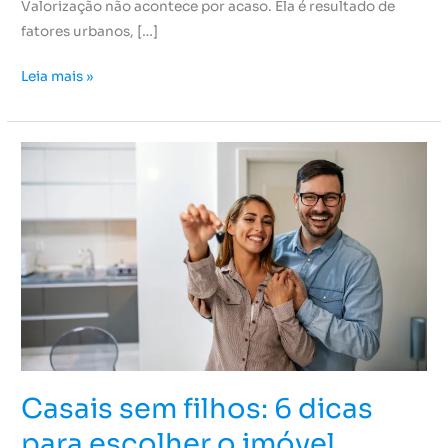
Valorização não acontece por acaso. Ela é resultado de
fatores urbanos, […]
Leia mais »
Casais
sem
filhos:
6
dicas
para
escolher
o
imóvel
perfeito
Casais sem filhos: 6 dicas
para escolher o imóvel