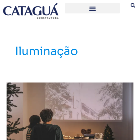
Ir
para
o
conteúdo
Iluminação
Saiba
como
criar
uma
sala
de
cinema