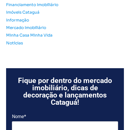
:
Financiamento Imobiliário
Imóveis Cataguá
Informação
Mercado Imobiliário
Minha Casa Minha Vida
Notícias
Fique por dentro do mercado
imobiliário, dicas de
decoração e lançamentos
Cataguá!
Nome*