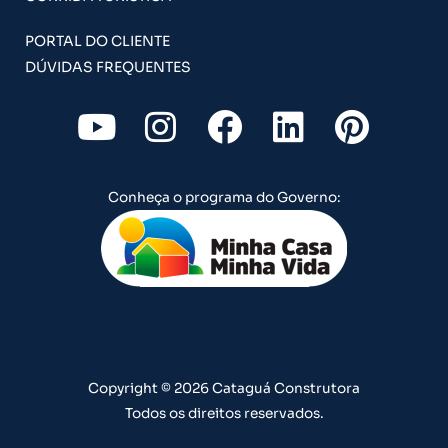
PORTAL DO CLIENTE
DÚVIDAS FREQUENTES
Y
I
F
L
P
o
n
a
i
i
u
s
c
n
n
Conheça o programa do Governo:
t
t
e
k
t
u
a
b
e
e
b
g
o
d
r
e
r
o
i
e
a
k
n
s
m
t
Copyright © 2026 Cataguá Construtora
Todos os direitos reservados.