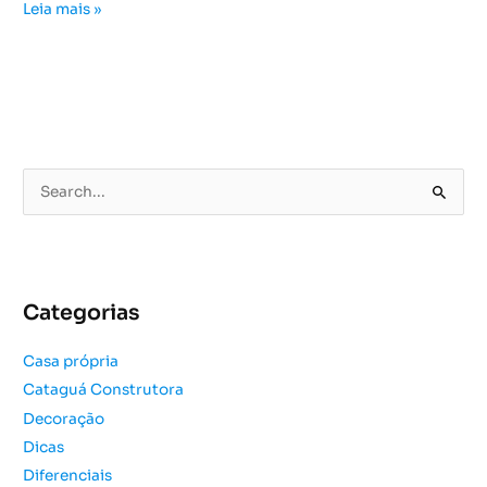
Leia mais »
P
e
s
q
u
Categorias
i
s
Casa própria
a
Cataguá Construtora
r
Decoração
p
o
Dicas
r
Diferenciais