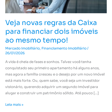
para
financiar
dois
Veja novas regras da Caixa
imóveis
para financiar dois imóveis
ao
mesmo
ao mesmo tempo!
tempo!
Mercado Imobiliário
,
Financiamento Imobiliário
/
26/01/2026
A vida é cheia de fases e sonhos. Talvez você tenha
conquistado seu primeiro apartamento há alguns anos,
mas agora a família cresceu e o desejo por um novo imóvel
está mais forte. Ou, quem sabe, você seja um investidor
visionário, querendo adquirir um segundo imóvel para
alugar e construir um patrimônio sólido. Até pouco […]
Leia mais »