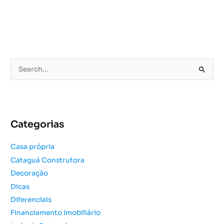
P
e
s
q
u
Categorias
i
s
Casa própria
a
Cataguá Construtora
r
Decoração
p
o
Dicas
r
Diferenciais
:
Financiamento Imobiliário