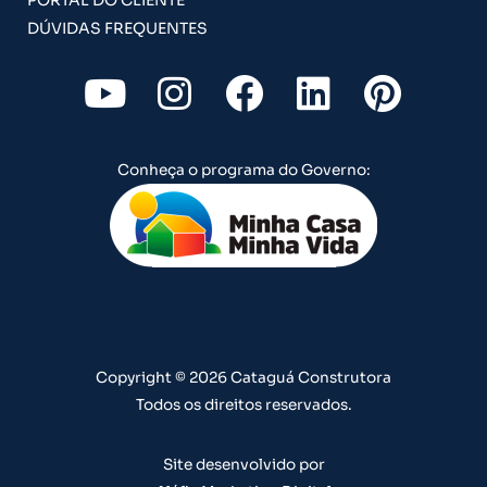
DÚVIDAS FREQUENTES
Y
I
F
L
P
o
n
a
i
i
u
s
c
n
n
Conheça o programa do Governo:
t
t
e
k
t
u
a
b
e
e
b
g
o
d
r
e
r
o
i
e
a
k
n
s
m
t
Copyright © 2026 Cataguá Construtora
Todos os direitos reservados.
Site desenvolvido por