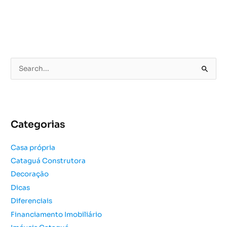
P
e
s
q
u
Categorias
i
s
Casa própria
a
Cataguá Construtora
r
Decoração
p
o
Dicas
r
Diferenciais
:
Financiamento Imobiliário