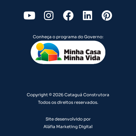
Y
I
F
L
P
o
n
a
i
i
u
s
c
n
n
Conheça o programa do Governo:
t
t
e
k
t
u
a
b
e
e
b
g
o
d
r
e
r
o
i
e
a
k
n
s
m
t
Copyright © 2026 Cataguá Construtora
Todos os direitos reservados.
Site desenvolvido por
Aláfia Marketing Digital