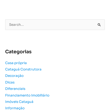
P
e
s
q
u
Categorias
i
s
Casa própria
a
Cataguá Construtora
r
Decoração
p
o
Dicas
r
Diferenciais
:
Financiamento Imobiliário
Imóveis Cataguá
Informação