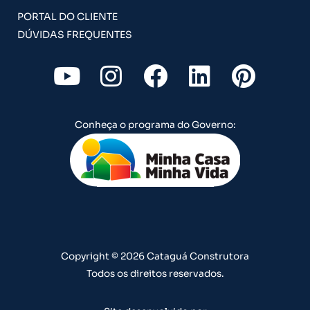
PORTAL DO CLIENTE
DÚVIDAS FREQUENTES
Y
I
F
L
P
o
n
a
i
i
u
s
c
n
n
Conheça o programa do Governo:
t
t
e
k
t
u
a
b
e
e
b
g
o
d
r
e
r
o
i
e
a
k
n
s
m
t
Copyright © 2026 Cataguá Construtora
Todos os direitos reservados.