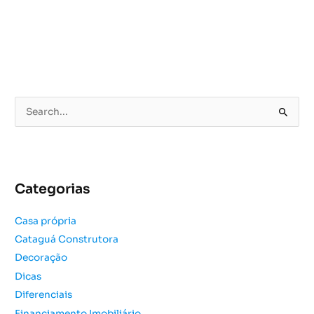
P
e
s
q
u
Categorias
i
s
Casa própria
a
Cataguá Construtora
r
Decoração
p
o
Dicas
r
Diferenciais
:
Financiamento Imobiliário