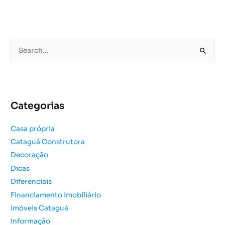
P
e
s
q
u
Categorias
i
s
Casa própria
a
Cataguá Construtora
r
Decoração
p
o
Dicas
r
Diferenciais
:
Financiamento Imobiliário
Imóveis Cataguá
Informação