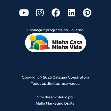
Y
I
F
L
P
o
n
a
i
i
u
s
c
n
n
Conheça o programa do Governo:
t
t
e
k
t
u
a
b
e
e
b
g
o
d
r
e
r
o
i
e
a
k
n
s
m
t
Copyright © 2026 Cataguá Construtora
Todos os direitos reservados.
Site desenvolvido por
Aláfia Marketing Digital