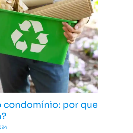
o condomínio: por que
a?
024