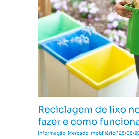
por
que
fazer
e
como
funciona?
Reciclagem de lixo n
fazer e como funcion
Informação
,
Mercado Imobiliário
/
28/08/2