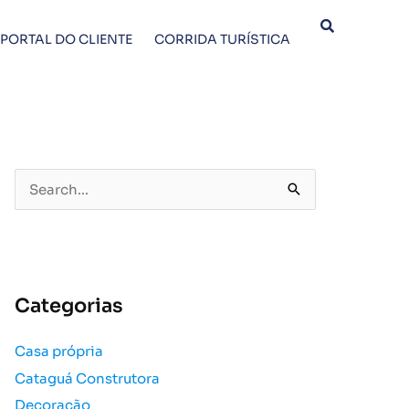
PORTAL DO CLIENTE
CORRIDA TURÍSTICA
P
e
s
q
u
Categorias
i
s
Casa própria
a
Cataguá Construtora
r
p
Decoração