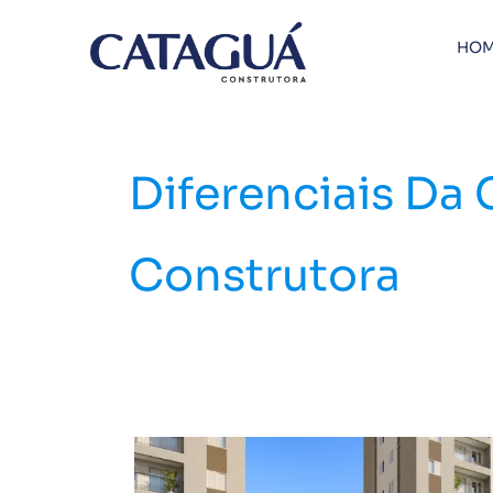
Ir
para
HOM
o
conteúdo
Diferenciais Da
Construtora
Conheça
os