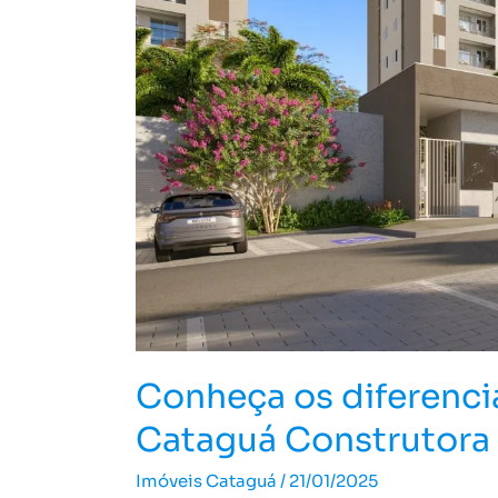
diferenciais
dos
imóveis
da
Cataguá
Construtora
Conheça os diferenci
Cataguá Construtora
Imóveis Cataguá
/
21/01/2025