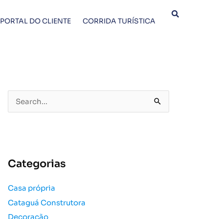
PORTAL DO CLIENTE
CORRIDA TURÍSTICA
P
e
s
q
u
Categorias
i
s
Casa própria
a
Cataguá Construtora
r
p
Decoração