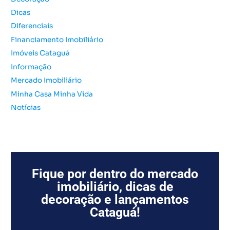
o
Dicas
r
Diferenciais
:
Financiamento Imobiliário
Imóveis Cataguá
Informação
Mercado Imobiliário
Minha Casa Minha Vida
Notícias
Fique por dentro do mercado
imobiliário, dicas de
decoração e lançamentos
Cataguá!