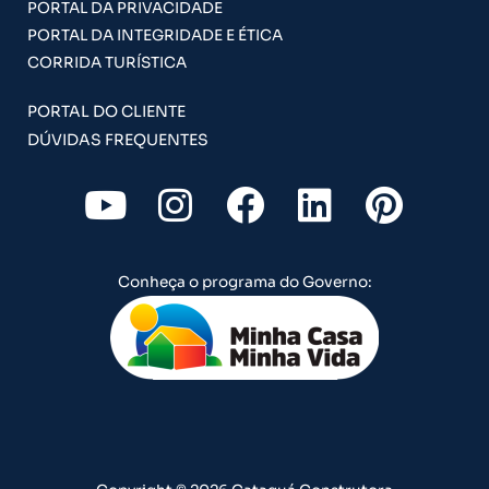
PORTAL DA PRIVACIDADE
PORTAL DA INTEGRIDADE E ÉTICA
CORRIDA TURÍSTICA
PORTAL DO CLIENTE
DÚVIDAS FREQUENTES
Y
I
F
L
P
o
n
a
i
i
u
s
c
n
n
Conheça o programa do Governo:
t
t
e
k
t
u
a
b
e
e
b
g
o
d
r
e
r
o
i
e
a
k
n
s