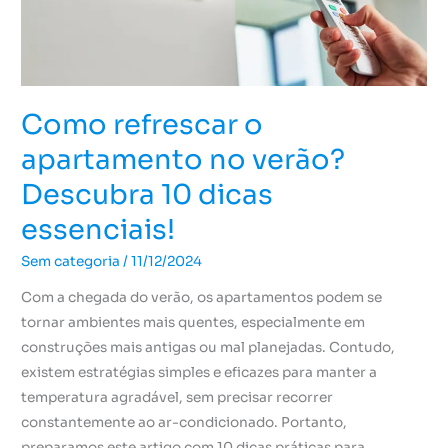
10
dicas
essenciais!
Como refrescar o
apartamento no verão?
Descubra 10 dicas
essenciais!
Sem categoria
/
11/12/2024
Com a chegada do verão, os apartamentos podem se
tornar ambientes mais quentes, especialmente em
construções mais antigas ou mal planejadas. Contudo,
existem estratégias simples e eficazes para manter a
temperatura agradável, sem precisar recorrer
constantemente ao ar-condicionado. Portanto,
preparamos este artigo com 10 dicas práticas para