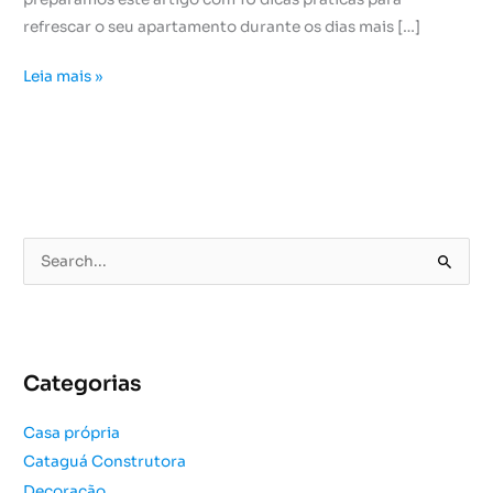
refrescar o seu apartamento durante os dias mais […]
Leia mais »
P
e
s
q
u
Categorias
i
s
Casa própria
a
Cataguá Construtora
r
Decoração
p