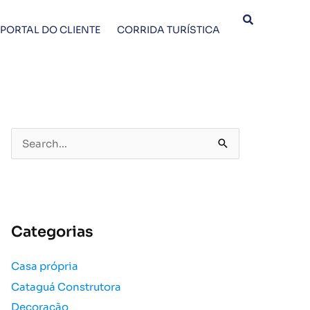
PORTAL DO CLIENTE
CORRIDA TURÍSTICA
P
e
s
q
u
Categorias
i
s
Casa própria
a
Cataguá Construtora
r
p
Decoração