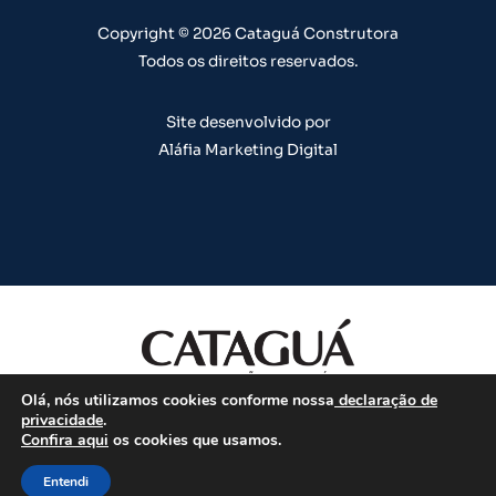
a
k
n
s
m
t
Copyright © 2026 Cataguá Construtora
Todos os direitos reservados.
Site desenvolvido por
Aláfia Marketing Digital
Olá, nós utilizamos cookies conforme nossa
declaração de
Todos os direitos reservados.
privacidade
.
Confira aqui
os cookies que usamos.
CHAT
Entendi