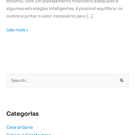
entanto, com um planejamento financeiro adequado e
algumas estratégias inteligentes, é possível equilibrar os
custos e juntar o valor necessário para […]
Leia mais »
P
e
s
q
u
Categorias
i
s
Casa própria
a