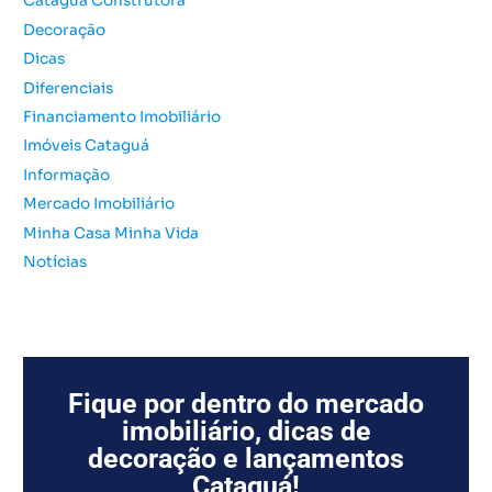
Cataguá Construtora
r
Decoração
p
o
Dicas
r
Diferenciais
:
Financiamento Imobiliário
Imóveis Cataguá
Informação
Mercado Imobiliário
Minha Casa Minha Vida
Notícias
Fique por dentro do mercado
imobiliário, dicas de
decoração e lançamentos
Cataguá!