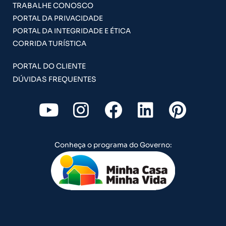
TRABALHE CONOSCO
PORTAL DA PRIVACIDADE
PORTAL DA INTEGRIDADE E ÉTICA
CORRIDA TURÍSTICA
PORTAL DO CLIENTE
DÚVIDAS FREQUENTES
Y
I
F
L
P
o
n
a
i
i
u
s
c
n
n
Conheça o programa do Governo:
t
t
e
k
t
u
a
b
e
e
b
g
o
d
r
e
r
o
i
e