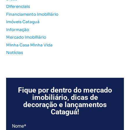
r
Diferenciais
:
Financiamento Imobiliário
Imóveis Cataguá
Informação
Mercado Imobiliário
Minha Casa Minha Vida
Notícias
Fique por dentro do mercado
imobiliário, dicas de
decoração e lançamentos
Cataguá!
Nome*