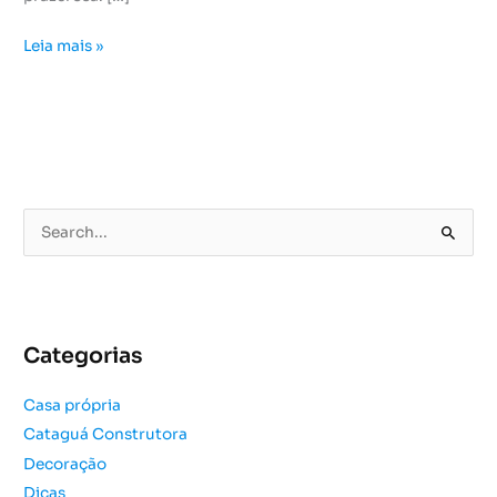
Leia mais »
P
e
s
q
u
Categorias
i
s
Casa própria
a
Cataguá Construtora
r
Decoração
p
o
Dicas