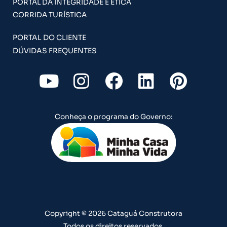
PORTAL DA INTEGRIDADE E ÉTICA
CORRIDA TURÍSTICA
PORTAL DO CLIENTE
DÚVIDAS FREQUENTES
Y
I
F
L
P
o
n
a
i
i
u
s
c
n
n
Conheça o programa do Governo:
t
t
e
k
t
u
a
b
e
e
b
g
o
d
r
e
r
o
i
e
a
k
n
s
m
t
Copyright © 2026 Cataguá Construtora
Todos os direitos reservados.