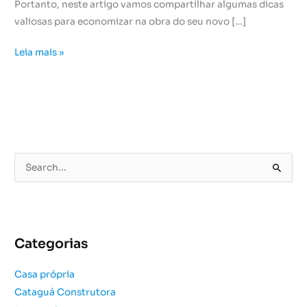
Portanto, neste artigo vamos compartilhar algumas dicas
valiosas para economizar na obra do seu novo […]
Leia mais »
P
e
s
q
u
Categorias
i
s
Casa própria
a
Cataguá Construtora
r