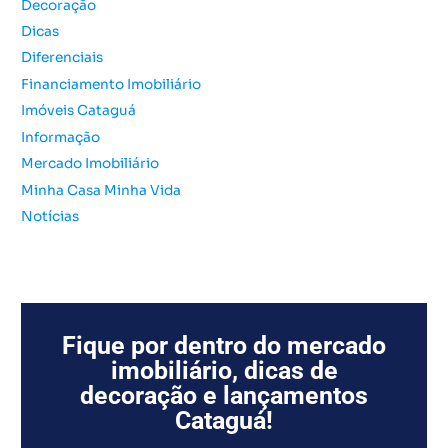
Decoração
p
o
Dicas
r
Diferenciais
:
Financiamento Imobiliário
Imóveis Cataguá
Informação
Mercado Imobiliário
Minha Casa Minha Vida
Notícias
Fique por dentro do mercado
imobiliário, dicas de
decoração e lançamentos
Cataguá!