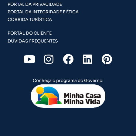
PORTAL DA PRIVACIDADE
PORTAL DA INTEGRIDADE E ÉTICA
CORRIDA TURÍSTICA
PORTAL DO CLIENTE
DÚVIDAS FREQUENTES
Y
I
F
L
P
o
n
a
i
i
u
s
c
n
n
Conheça o programa do Governo:
t
t
e
k
t
u
a
b
e
e
b
g
o
d
r
e
r
o
i
e
a
k
n
s