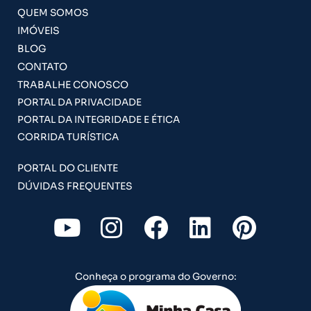
QUEM SOMOS
IMÓVEIS
BLOG
CONTATO
TRABALHE CONOSCO
PORTAL DA PRIVACIDADE
PORTAL DA INTEGRIDADE E ÉTICA
CORRIDA TURÍSTICA
PORTAL DO CLIENTE
DÚVIDAS FREQUENTES
Y
I
F
L
P
o
n
a
i
i
u
s
c
n
n
Conheça o programa do Governo:
t
t
e
k
t