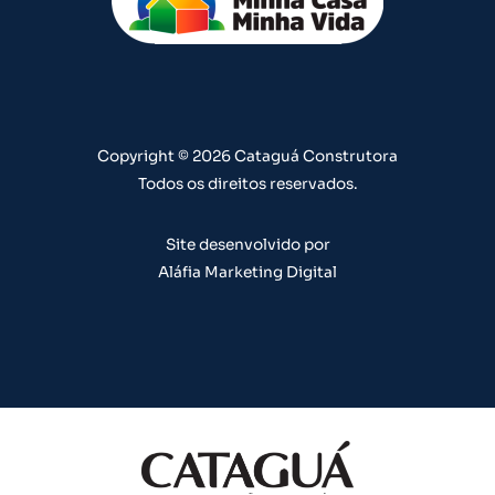
u
a
b
e
e
b
g
o
d
r
e
r
o
i
e
a
k
n
s
m
t
Copyright © 2026 Cataguá Construtora
Todos os direitos reservados.
Site desenvolvido por
Aláfia Marketing Digital