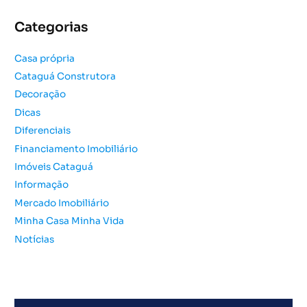
q
u
Categorias
i
s
Casa própria
a
Cataguá Construtora
r
Decoração
p
o
Dicas
r
Diferenciais
:
Financiamento Imobiliário
Imóveis Cataguá
Informação
Mercado Imobiliário
Minha Casa Minha Vida
Notícias