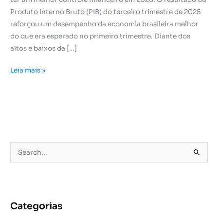
Produto Interno Bruto (PIB) do terceiro trimestre de 2025
reforçou um desempenho da economia brasileira melhor
do que era esperado no primeiro trimestre. Diante dos
altos e baixos da […]
Leia mais »
P
e
s
q
u
Categorias
i