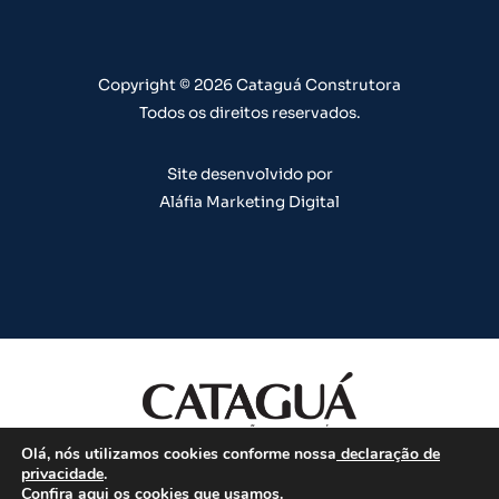
e
r
o
i
e
a
k
n
s
m
t
Copyright © 2026 Cataguá Construtora
Todos os direitos reservados.
Site desenvolvido por
Aláfia Marketing Digital
Olá, nós utilizamos cookies conforme nossa
declaração de
Todos os direitos reservados.
privacidade
.
Confira aqui
os cookies que usamos.