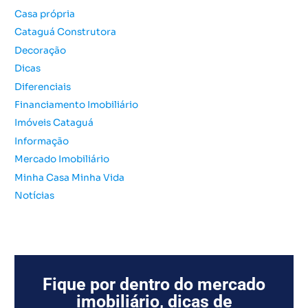
s
Casa própria
a
Cataguá Construtora
r
Decoração
p
o
Dicas
r
Diferenciais
:
Financiamento Imobiliário
Imóveis Cataguá
Informação
Mercado Imobiliário
Minha Casa Minha Vida
Notícias
Fique por dentro do mercado
imobiliário, dicas de