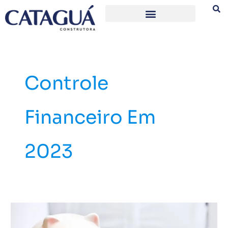
Ir
para
o
conteúdo
Controle
Financeiro Em
2023
Controle
financeiro