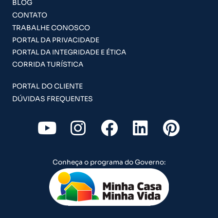
BLOG
CONTATO
TRABALHE CONOSCO
PORTAL DA PRIVACIDADE
PORTAL DA INTEGRIDADE E ÉTICA
CORRIDA TURÍSTICA
PORTAL DO CLIENTE
DÚVIDAS FREQUENTES
Y
I
F
L
P
o
n
a
i
i
u
s
c
n
n
Conheça o programa do Governo:
t
t
e
k
t
u
a
b
e
e
b
g
o
d
r