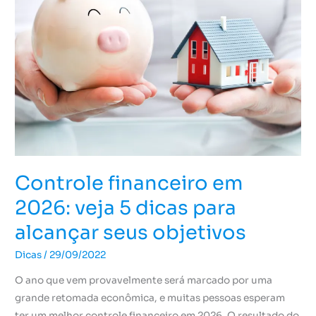
em
2026:
veja
5
dicas
para
alcançar
seus
objetivos
Controle financeiro em
2026: veja 5 dicas para
alcançar seus objetivos
Dicas
/
29/09/2022
O ano que vem provavelmente será marcado por uma
grande retomada econômica, e muitas pessoas esperam
ter um melhor controle financeiro em 2026. O resultado do