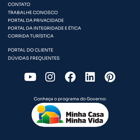
CONTATO
TRABALHE CONOSCO
PORTAL DA PRIVACIDADE
PORTAL DA INTEGRIDADE E ÉTICA
CORRIDA TURÍSTICA
PORTAL DO CLIENTE
DÚVIDAS FREQUENTES
Y
I
F
L
P
o
n
a
i
i
u
s
c
n
n
Conheça o programa do Governo:
t
t
e
k
t
u
a
b
e
e
b
g
o
d
r
e
r
o
i
e