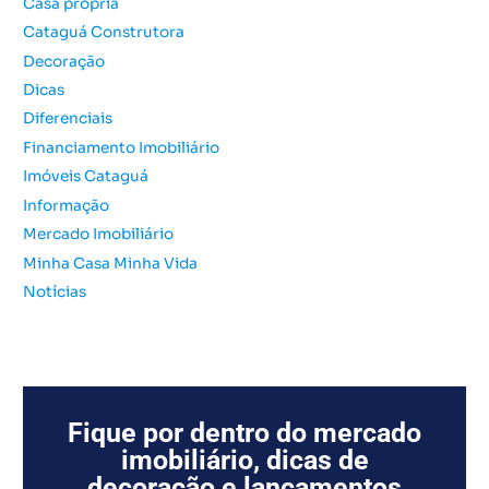
Casa própria
a
Cataguá Construtora
r
Decoração
p
o
Dicas
r
Diferenciais
:
Financiamento Imobiliário
Imóveis Cataguá
Informação
Mercado Imobiliário
Minha Casa Minha Vida
Notícias
Fique por dentro do mercado
imobiliário, dicas de
decoração e lançamentos