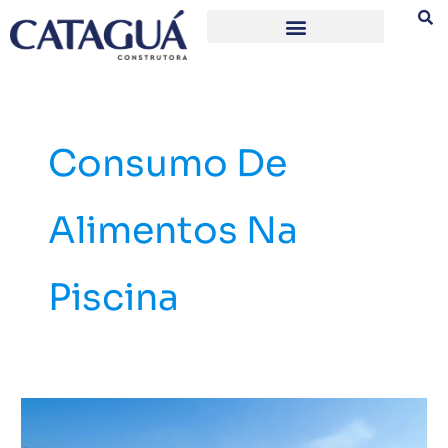
Ir
para
o
conteúdo
Consumo De
Alimentos Na
Piscina
Como
funciona