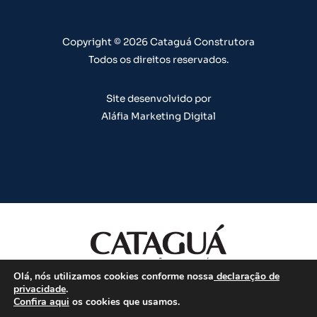
a
k
n
s
m
t
Copyright © 2026 Cataguá Construtora
Todos os direitos reservados.
Site desenvolvido por
Aláfia Marketing Digital
Olá, nós utilizamos cookies conforme nossa
declaração de
Todos os direitos reservados.
privacidade
.
Confira aqui
os cookies que usamos.