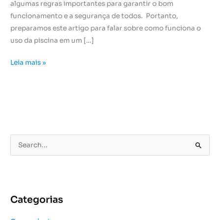
algumas regras importantes para garantir o bom
funcionamento e a segurança de todos. Portanto,
preparamos este artigo para falar sobre como funciona o
uso da piscina em um […]
Leia mais »
P
e
s
q
u
Categorias
i
s