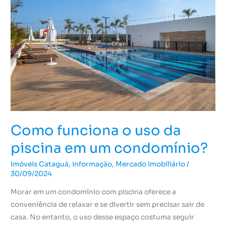
o
uso
da
piscina
em
um
condomínio?
Como funciona o uso da
piscina em um condomínio?
Imóveis Cataguá
,
Informação
,
Mercado Imobiliário
/
30/09/2024
Morar em um condomínio com piscina oferece a
conveniência de relaxar e se divertir sem precisar sair de
casa. No entanto, o uso desse espaço costuma seguir