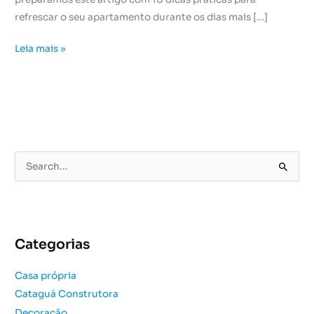
refrescar o seu apartamento durante os dias mais […]
Leia mais »
P
e
s
q
u
Categorias
i
s
Casa própria
a
Cataguá Construtora
r
Decoração
p