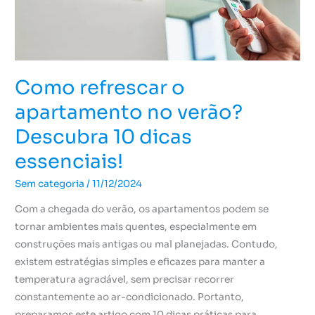
10
dicas
essenciais!
Como refrescar o
apartamento no verão?
Descubra 10 dicas
essenciais!
Sem categoria
/
11/12/2024
Com a chegada do verão, os apartamentos podem se
tornar ambientes mais quentes, especialmente em
construções mais antigas ou mal planejadas. Contudo,
existem estratégias simples e eficazes para manter a
temperatura agradável, sem precisar recorrer
constantemente ao ar-condicionado. Portanto,
preparamos este artigo com 10 dicas práticas para