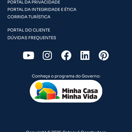
PORTAL DA PRIVACIDADE
PORTAL DA INTEGRIDADE E ÉTICA
CORRIDA TURÍSTICA
PORTAL DO CLIENTE
DÚVIDAS FREQUENTES
Y
I
F
L
P
o
n
a
i
i
u
s
c
n
n
Conheça o programa do Governo:
t
t
e
k
t
u
a
b
e
e
b
g
o
d
r
e
r
o
i
e
a
k
n
s