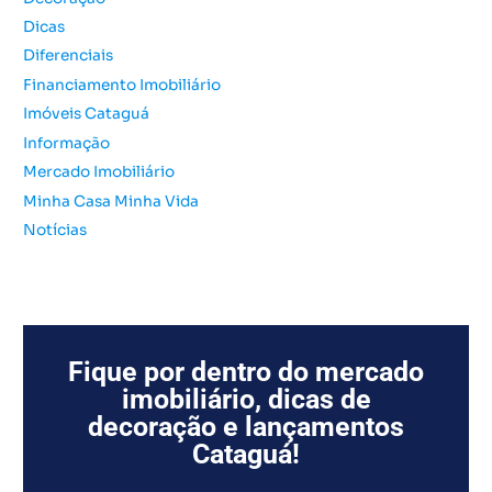
o
Dicas
r
Diferenciais
:
Financiamento Imobiliário
Imóveis Cataguá
Informação
Mercado Imobiliário
Minha Casa Minha Vida
Notícias
Fique por dentro do mercado
imobiliário, dicas de
decoração e lançamentos
Cataguá!