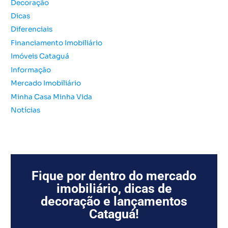
Decoração
p
o
Dicas
r
Diferenciais
:
Financiamento Imobiliário
Imóveis Cataguá
Informação
Mercado Imobiliário
Minha Casa Minha Vida
Notícias
Fique por dentro do mercado
imobiliário, dicas de
decoração e lançamentos
Cataguá!