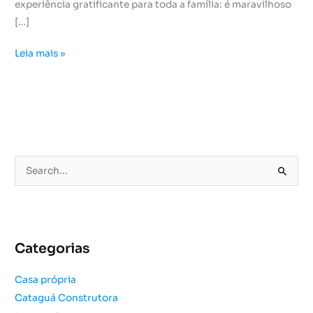
experiência gratificante para toda a família: é maravilhoso
[…]
Leia mais »
P
e
s
q
u
Categorias
i
s
Casa própria
a
Cataguá Construtora
r