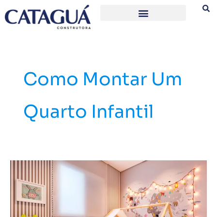
Ir
para
o
conteúdo
Como Montar Um
Quarto Infantil
Veja
dicas
de
como
montar