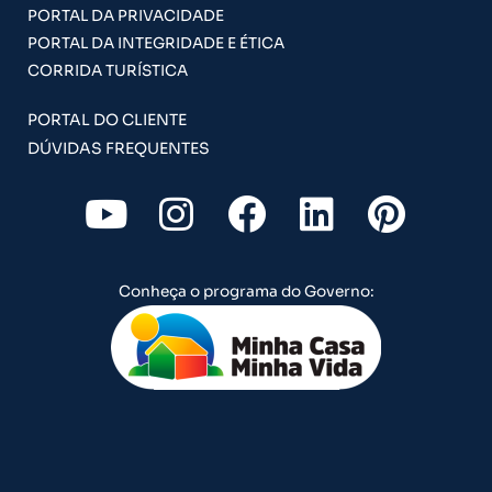
PORTAL DA PRIVACIDADE
PORTAL DA INTEGRIDADE E ÉTICA
CORRIDA TURÍSTICA
PORTAL DO CLIENTE
DÚVIDAS FREQUENTES
Y
I
F
L
P
o
n
a
i
i
u
s
c
n
n
Conheça o programa do Governo:
t
t
e
k
t
u
a
b
e
e
b
g
o
d
r
e
r
o
i
e
a
k
n
s