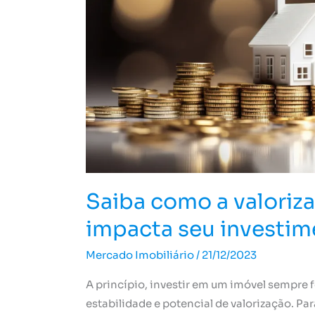
imóvel
impacta
seu
investimento
Saiba como a valoriz
impacta seu investim
Mercado Imobiliário
/
21/12/2023
A princípio, investir em um imóvel sempre 
estabilidade e potencial de valorização. Par