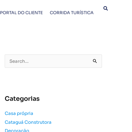
PORTAL DO CLIENTE
CORRIDA TURÍSTICA
P
e
s
q
u
Categorias
i
s
Casa própria
a
Cataguá Construtora
r
p
Decoração