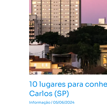
cidade
de
São
Carlos
(SP)
10 lugares para conh
Carlos (SP)
Informação
/
05/06/2024