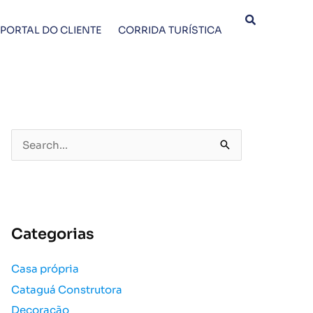
PORTAL DO CLIENTE
CORRIDA TURÍSTICA
P
e
s
q
u
Categorias
i
s
Casa própria
a
Cataguá Construtora
r
p
Decoração