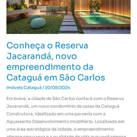
empreendimento
da
Cataguá
em
São
Conheça o Reserva
Carlos
Jacarandá, novo
empreendimento da
Cataguá em São Carlos
Imóveis Cataguá
/
20/08/2024
Em breve, a cidade de São Carlos contará com o Reserva
Jacarandá, um novo condomínio de casas da Cataguá
Construtora, idealizado em uma parceria com a
Aguassanta Desenvolvimento Imobiliário. Localizado em
uma área estratégica da cidade, o empreendimento
oferece segurança e a qualidade de vida que você sempre