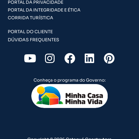
PORTAL DA PRIVACIDADE
PORTAL DA INTEGRIDADE E ÉTICA
CORRIDA TURÍSTICA
PORTAL DO CLIENTE
DÚVIDAS FREQUENTES
Y
I
F
L
P
o
n
a
i
i
u
s
c
n
n
Conheça o programa do Governo:
t
t
e
k
t
u
a
b
e
e
b
g
o
d
r
e
r
o
i
e
a
k
n
s