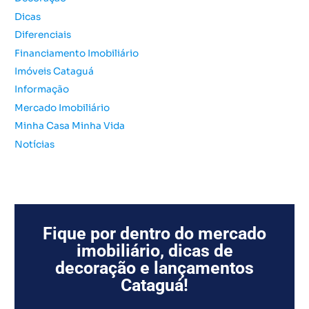
o
Dicas
r
Diferenciais
:
Financiamento Imobiliário
Imóveis Cataguá
Informação
Mercado Imobiliário
Minha Casa Minha Vida
Notícias
Fique por dentro do mercado
imobiliário, dicas de
decoração e lançamentos
Cataguá!