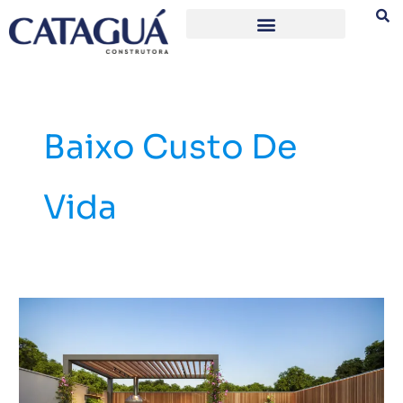
Ir
para
o
conteúdo
Baixo Custo De
Vida
Conheça
o
Reserva
Jacarandá,
novo