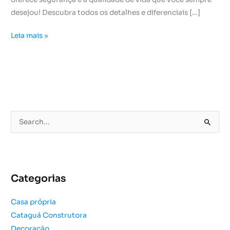
desejou! Descubra todos os detalhes e diferenciais […]
Leia mais »
P
e
s
q
u
Categorias
i
s
Casa própria
a
Cataguá Construtora
r
Decoração
p