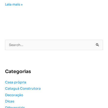
Leia mais »
P
e
s
q
u
Categorias
i
s
Casa própria
a
Cataguá Construtora
r
Decoração
p
o
Dicas
r
Diferenciais