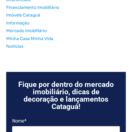
:
Financiamento Imobiliário
Imóveis Cataguá
Informação
Mercado Imobiliário
Minha Casa Minha Vida
Notícias
Fique por dentro do mercado
imobiliário, dicas de
decoração e lançamentos
Cataguá!
Nome*