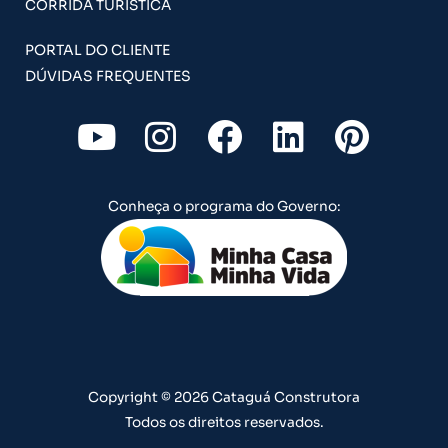
CORRIDA TURÍSTICA
PORTAL DO CLIENTE
DÚVIDAS FREQUENTES
Y
I
F
L
P
o
n
a
i
i
u
s
c
n
n
Conheça o programa do Governo:
t
t
e
k
t
u
a
b
e
e
b
g
o
d
r
e
r
o
i
e
a
k
n
s
m
t
Copyright © 2026 Cataguá Construtora
Todos os direitos reservados.