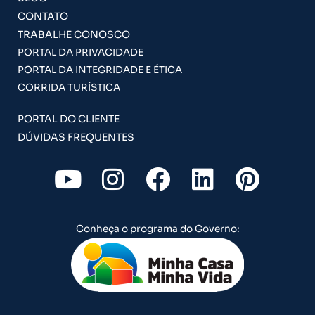
CONTATO
TRABALHE CONOSCO
PORTAL DA PRIVACIDADE
PORTAL DA INTEGRIDADE E ÉTICA
CORRIDA TURÍSTICA
PORTAL DO CLIENTE
DÚVIDAS FREQUENTES
Y
I
F
L
P
o
n
a
i
i
u
s
c
n
n
Conheça o programa do Governo:
t
t
e
k
t
u
a
b
e
e
b
g
o
d
r