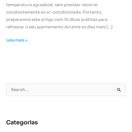
temperatura agradável, sem precisar recorrer
constantemente ao ar-condicionado. Portanto,
preparamos este artigo com 10 dicas práticas para
refrescar o seu apartamento durante os dias mais […]
Leia mais »
P
e
s
q
u
Categorias
i
s