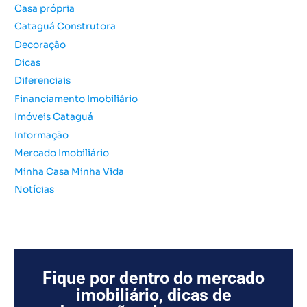
Casa própria
a
Cataguá Construtora
r
Decoração
p
o
Dicas
r
Diferenciais
:
Financiamento Imobiliário
Imóveis Cataguá
Informação
Mercado Imobiliário
Minha Casa Minha Vida
Notícias
Fique por dentro do mercado
imobiliário, dicas de