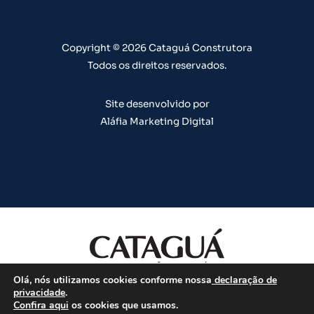
e
r
o
i
e
a
k
n
s
m
t
Copyright © 2026 Cataguá Construtora
Todos os direitos reservados.
Site desenvolvido por
Aláfia Marketing Digital
Olá, nós utilizamos cookies conforme nossa
declaração de
Todos os direitos reservados.
privacidade
.
Confira aqui
os cookies que usamos.